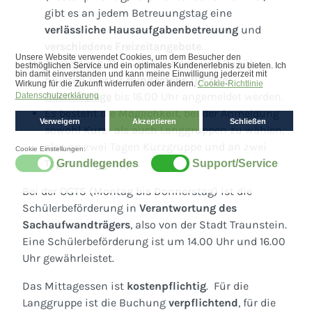
gibt es an jedem Betreuungstag eine
verlässliche Hausaufgabenbetreuung
und
verschiedene Freizeitangebote
.
Anmeldung
: Die Schülerinnen und Schüler
müssen hierfür
mindestens für zwei
Nachmittage
bis 16.00 Uhr angemeldet werden.
Es besteht die Möglichkeit, bei der Anmeldung
sowohl Kurz- als auch Langgruppen zu wählen,
also an zwei Tagen Kurzgruppe und an zwei
Tagen Langgruppe.
Bei der OGTS (Montag bis Donnerstag) ist die
Schülerbeförderung in
Verantwortung des
Sachaufwandträgers
, also von der Stadt Traunstein.
Eine Schülerbeförderung ist um 14.00 Uhr und 16.00
Uhr gewährleistet.
Das Mittagessen ist
kostenpflichtig
. Für die
Langgruppe ist die Buchung
verpflichtend
, für die