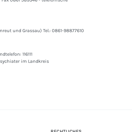
aunreut und Grassau) Tel.: 0861-98877610
elefon: 116111
sychiater im Landkreis
RECHTLICHES