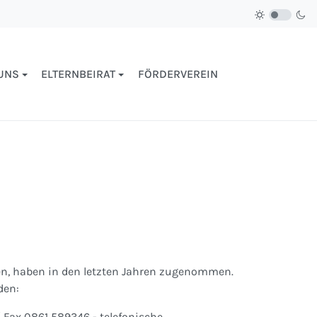
UNS
ELTERNBEIRAT
FÖRDERVEREIN
n, haben in den letzten Jahren zugenommen.
den:
/ Fax 0861 589346 - telefonische