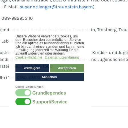
 - E-Mail:
susanne.lenger@traunstein.bayern
)
 Tel.: 089-982955110
ugendliche (mit Beratungsstellen in Traunstein, Trostberg, Tr
 Lebenskrisen e.V. Tel.: 089 334041
enlos) Elterntelefon: 0800-1110550 Kinder- und Jugendt
gendlichenpsychotherapeuten bzw. Kinder- und Jugendlichenp
stein Tel.:
0861-705 1560
Uhr) Tel.: 0180-6553000