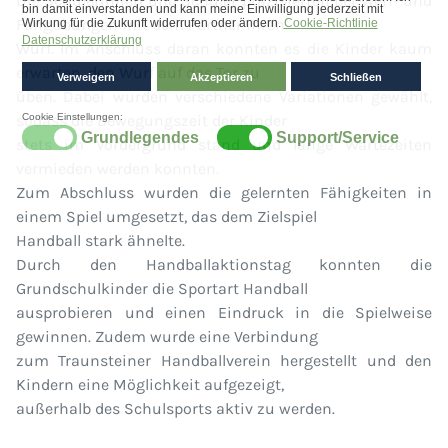
Die Schülerinnen und Schüler präzisierten bei Werf- und
Fangübungen mit dem Partner ihren
Wurf. Im Anschluss daran konnten es die Kinder kaum
erwarten, den Wurf auf das Tor zu
üben. Dabei wurden verschiedene Variationen gewählt,
sodass die Bewegungszeit der Kinder
stets im Vordergrund stand und lange Wartezeiten
vermieden werden konnten.
Zum Abschluss wurden die gelernten Fähigkeiten in
einem Spiel umgesetzt, das dem Zielspiel
Handball stark ähnelte.
Durch den Handballaktionstag konnten die
Grundschulkinder die Sportart Handball
ausprobieren und einen Eindruck in die Spielweise
gewinnen. Zudem wurde eine Verbindung
zum Traunsteiner Handballverein hergestellt und den
Kindern eine Möglichkeit aufgezeigt,
außerhalb des Schulsports aktiv zu werden.