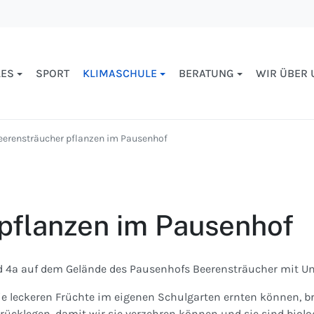
LES
SPORT
KLIMASCHULE
BERATUNG
WIR ÜBER 
eerensträucher pflanzen im Pausenhof
pflanzen im Pausenhof
d 4a auf dem Gelände des Pausenhofs Beerensträucher mit Unt
die leckeren Früchte im eigenen Schulgarten ernten können, 
ücklegen, damit wir sie verzehren können und sie sind biol